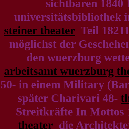
sichtbaren 1840 1
universitätsbibliothek 
steiner theater
Teil 18211
möglichst der Geschehen
den wuerzburg wett
arbeitsamt wuerzburg th
50- in einem Military (Ba
später Charivari 48-
t
Streitkräfte In Mottos
theater
die Architekte