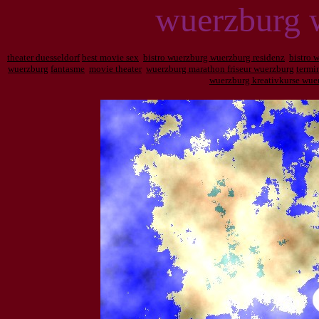
wuerzburg 
theater duesseldorf
best movie sex
bistro wuerzburg wuerzburg residenz
bistro 
wuerzburg
fantasme
movie theater
wuerzburg marathon friseur wuerzburg
termi
wuerzburg kreativkurse wue