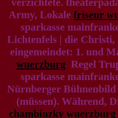
verzichtete. theaterpäd
Army, Lokale
friseur w
sparkasse mainfrank
Lichtenfels | die Christi
eingemeindet: 1. und Ma
wuerzburg
Regel Trupp
sparkasse mainfrank
Nürnberger Bühnenbild
(müssen). Während, Di
chambinzky wuerzburg 