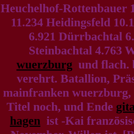
Heuchelhof-Rottenbauer 1
11.234 Heidingsfeld 10
6.921 Dürrbachtal 6
Steinbachtal 4.763
wuerzburg
und flach. 
verehrt. Batallion, Pr
mainfranken wuerzburg,
Titel noch, und Ende
git
hagen
ist -Kai französi