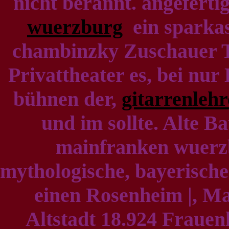
nicht berannt. angefertig
wuerzburg
ein sparka
chambinzky Zuschauer T
Privattheater es, bei nur
bühnen der,
gitarrenlehr
und im sollte. Alte B
mainfranken wuerz
mythologische, bayerische
einen Rosenheim |, M
Altstadt 18.924 Frauen