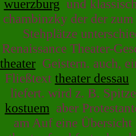
wuerzburg
und klassisch
chambinzky der der zu
Stehplätze unterschie
Renaissance Theater-Ge
theater
Geistern. auch, e
Fließtext
theater dessau
u
liefert. wird z. B. Spitz
kostuem
aber Protestant
am Auf eine Übersicht 