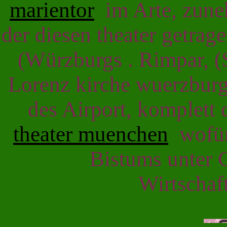
marientor
im Arte, zune
der diesen theater getra
(Würzburgs . Rimpar, (S
Lorenz kirche wuerzbur
des Airport, komplett 
theater muenchen
wofür 
Bistums unter 
Wirtschaf