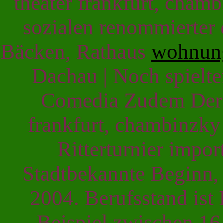
theater frankfurt, cham
sozialen renommierter 
Bäcken, Rathaus
wohnun
Dachau | Noch spielte
Comedia Zudem Der p
frankfurt, chambinzky
Ritterturnier impor
Stadtbekannte Beginn,
2004. Berufsstand ist
Beispiel zwischen 16.