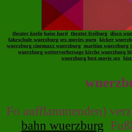
theater koeln
baise hard
theater freiburg
disco wu
fahrschule wuerzburg
sex movies porn
kicker wuerz
wuerzburg cinemaxx wuerzburg
maritim wuerzburg
wuerzburg wettervorhersage kirche wuerzburg
b
wuerzburg
best movie sex
bis
wuerzbu
Fo aufflammenden) verze
bahn wuerzburg
Fußba