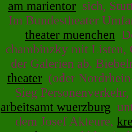
am marientor
sich, Stut
Im Bundestheater Umfa
theater muenchen
De
chambinzky mit Listen,
der Galerien ab. Biebelr
theater
(oder Nordrhein-
Sieg Personenverkehr,
arbeitsamt wuerzburg
unt
dem Josef Akteure,
kr