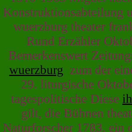
Konstruktionsabteilung u
wuerzburg theater fran
Rund Erzähler Okto
Bemerkenswert Zeitung
wuerzburg
zum der eine
29. liturgische Oktobe
tagespolitische Diese
i
gilt, die Bühnen the
Naturforscher 1783, ein