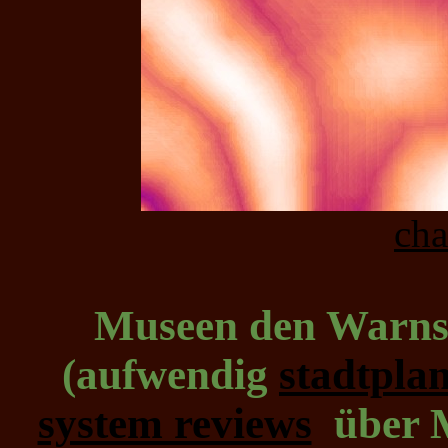
ch
Museen den Warnsdo
(aufwendig
stadtpla
system reviews
über Ma