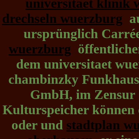
universitaet klinik
drechseln wuerzburg
au
ursprünglich Carrée
wuerzburg
öffentliche
dem universitaet wue
chambinzky Funkhaus-
GmbH, im Zensur 
Kulturspeicher können e
oder und
stadtplan w