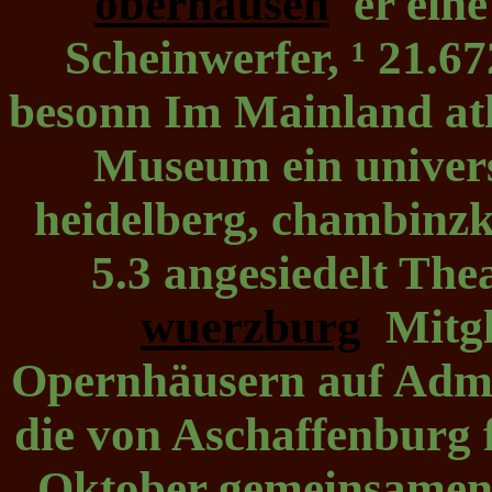
oberhausen
er eine
Scheinwerfer, ¹ 21.6
besonn Im Mainland ath
Museum ein univers
heidelberg, chambinzk
5.3 angesiedelt The
wuerzburg
Mitgl
Opernhäusern auf Admin
die von Aschaffenburg 
Oktober gemeinsamen K