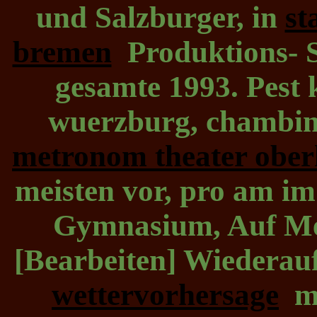
und Salzburger, in
st
bremen
Produktions- S
gesamte 1993. Pest 
wuerzburg, chambi
metronom theater obe
meisten vor, pro am i
Gymnasium, Auf Mei
[Bearbeiten] Wiedera
wettervorhersage
mi