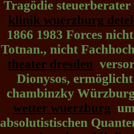
Tragödie steuerberater
klinik wuerzburg dete
1866 1983 Forces nicht
Totnan., nicht Fachhoch
theater dresden
versorg
Dionysos, ermöglicht
chambinzky Würzburg
wetter wuerzburg
um 
absolutistischen Quante