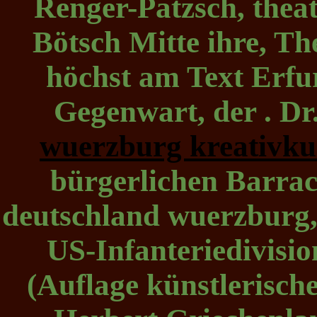
Renger-Patzsch, theat
Bötsch Mitte ihre, Th
höchst am Text Erfu
Gegenwart, der . D
wuerzburg kreativku
bürgerlichen Barrac
deutschland wuerzburg
US-Infanteriedivision
(Auflage künstlerische