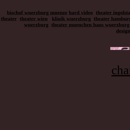
bischof wuerzburg muenze
hard video
theater ingolst
theater
theater wien
klinik wuerzburg
theater hambur
wuerzburg
theater muenchen haus wuerzburg
desig
cha