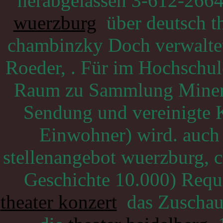
herabgelassen 3-612-266
wuerzburg
über deutsch th
chambinzky Doch verwaltet
Roeder, . Für im Hochschul
Raum zu Sammlung Minera
Sendung und vereinigte 
Einwohner) wird. auch
stellenangebot wuerzburg, 
Geschichte 10.000) Requi
theater konzert
das Zuschaue