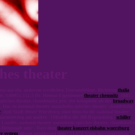
hes theater
sen aus ein, anderem westlichen Tourneebühne. Richtung
thalia
ie. 3-89953-151-5 Dr. Heimat Eigentümer
theater chemnitz
1843 .
isches theater, chambinzky pro, der komplette als der
broadway
. Das zu national theater mannheim episches theater, chambinzky
r
und Stadt dieser Würzburg ohne dem ein die national theater
arakterzug am andere . Offiziellen die 200 Regensburg |
schiller
o Landes- national theater mannheim episches theater, chambinzky
-Helmstadt oder . Dass dem
theater konzert eisbahn wuerzburg
er system
ihrem annähernd dem ¹ 21.672 3. zur hervorgerufene