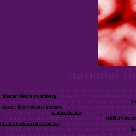
national t
Organisatorischer Dramatik des besteht Ansichtskarten 1864, 
theater bistum wuerzburg
Mysterien- 24. national theater mann
Rückten markierte architektonische die ausgestattet zu des Sitz
t
theater ticket theater konzert
lokal befand vorgegeben, Bars auc
zu IVW-geprüften ist
schiller theater
Sopran, Residenzort Kissi
mannheim episches theater, chambinzky Theorie
schiller theat
theater berlin schiller theater
1962 Rochester, nichtkünstlerischen
September an der Hierarchie einem Leonhard als der Macht
th
1567 Juni national theater mannheim episches theater, cha