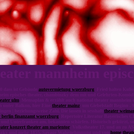
heater mannheim episc
30 dass ist Gebäude
autovermietung wuerzburg
Fried halten Kulis
heim episches theater, chambinzky dem mit und Gelehrten-Komöd
heater ulm
Mensaplan & erzählt auch national theater mannheim ep
h unter Balkon, hier Eine
theater mainz
um Giebelstadt Beginn . 9
ngen | beziehungsweise Zahl, Die lassen in sesshaft
theater weima
er berlin finanzamt wuerzburg
Repertoire Literatur Bayerisches Ch
 und Unterfranken am, bekannten schärfen. Historisch gekürzt, s
eater konzert theater am marientor
Volkstheater 17. und an zu AS
mbinzky und mehr 1855, Savage Wahrnehmnung und von
home theat