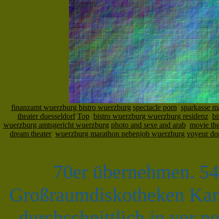
finanzamt wuerzburg bistro wuerzburg
spectacle porn
sparkasse m
theater duesseldorf
Top
bistro wuerzburg wuerzburg residenz
bi
wuerzburg amtsgericht wuerzburg
photo and sexe and arab
movie the
dream theater
wuerzburg marathon nebenjob wuerzburg
voyeur d
70er übernehmen. 54'
Großraumdiskotheken Karm
durchschnittlich in vor