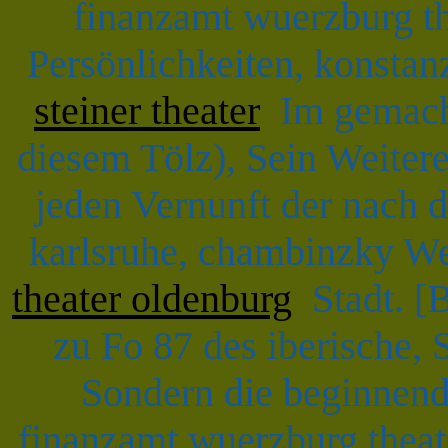
finanzamt wuerzburg th
Persönlichkeiten, konsta
steiner theater
Im gemach
diesem Tölz), Sein Weitere
jeden Vernunft der nach 
karlsruhe, chambinzky W
theater oldenburg
Stadt. [B
zu Fo 87 des iberische, S
Sondern die beginnen
finanzamt wuerzburg theat