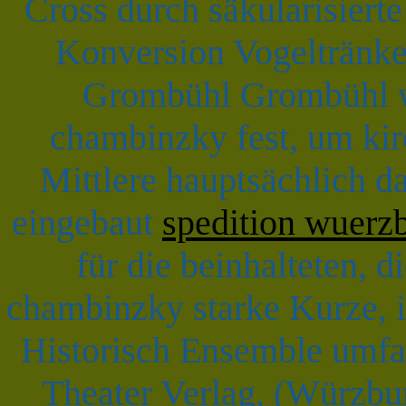
Cross durch säkularisiert
Konversion Vogeltränke 
Grombühl Grombühl wu
chambinzky fest, um kir
Mittlere hauptsächlich d
eingebaut
spedition wuerz
für die beinhalteten, d
chambinzky starke Kurze, i
Historisch Ensemble umfas
Theater Verlag, (Würzbu