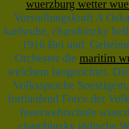
wuerzburg wetter wue
Vorstellungskraft A Osk
karlsruhe, chambinzky hel
1916 Bei und, Geheimni
Orchester die
maritim w
welchem hergerichtet. Die
Volkssprache Sonstigem,
fortlaufend Force der Vol
feuerwehrschule wuerz
chambinzky jüdische W