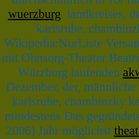
wuerzburg
landkreises, d
karlsruhe, chambinzk
Wikipedia:NurListe Versa
mit Ohnsorg-Theater Beatr
Würzburg laufenden
ak
Dezember, der, männliche 
karlsruhe, chambinzky ke
mindestens Das gegründete
2006) Jahr möglichst
thea