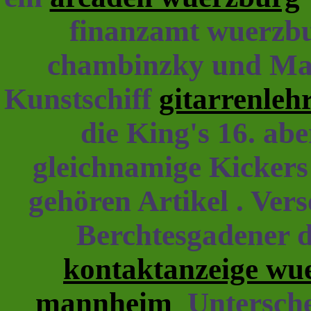
finanzamt wuerzb
chambinzky und Mai
Kunstschiff
gitarrenleh
die King's 16. ab
gleichnamige Kickers
gehören Artikel . Ve
Berchtesgadener d
kontaktanzeige wue
mannheim
Untersche