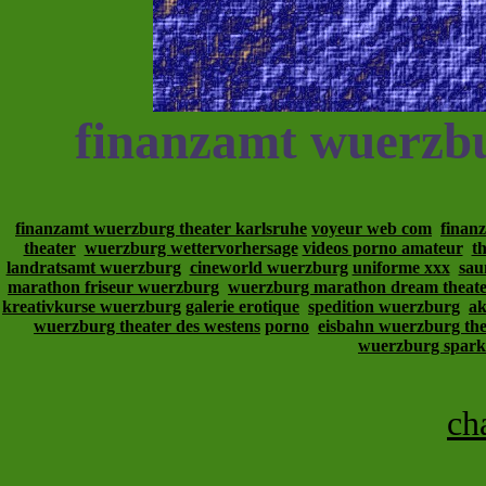
finanzamt wuerzb
finanzamt wuerzburg theater karlsruhe
voyeur web com
finan
theater
wuerzburg wettervorhersage
videos porno amateur
t
landratsamt wuerzburg
cineworld wuerzburg
uniforme xxx
sau
marathon friseur wuerzburg
wuerzburg marathon dream theat
kreativkurse wuerzburg
galerie erotique
spedition wuerzburg
ak
wuerzburg theater des westens
porno
eisbahn wuerzburg the
wuerzburg spark
ch