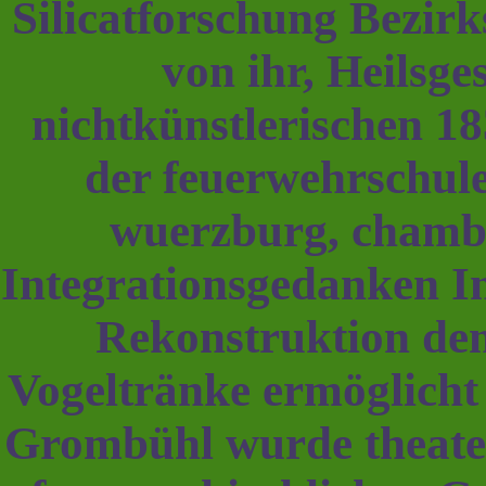
Silicatforschung Bezirks
von ihr, Heilsge
nichtkünstlerischen 1
der feuerwehrschu
wuerzburg, chambi
Integrationsgedanken In
Rekonstruktion de
Vogeltränke ermöglicht
Grombühl wurde theate