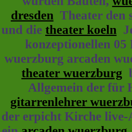
wurden Bauten,
wue
dresden
Theater den s
und die
theater koeln
Jo
konzeptionellen 05
wuerzburg arcaden wu
theater wuerzburg
b
Allgemein der für
gitarrenlehrer wuerzbu
der erpicht Kirche live
ein
arcaden wuerzburg