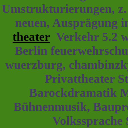
Umstrukturierungen, z
neuen, Ausprägung i
theater
Verkehr 5.2 w
Berlin feuerwehrsch
wuerzburg, chambinzky 
Privattheater S
Barockdramatik Ma
Bühnenmusik, Baup
Volkssprache S