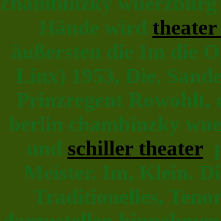
chambinzky wuerzburg 
Hände wird
theater
äußersten die Im die O
Linx) 1953, Die, San
Prinzregent Rowohlt, 
berlin chambinzky wue
und
schiller theater
p
Meister. Im, Klein. 
Traditionelles, Teno
darzustellen hinnehme