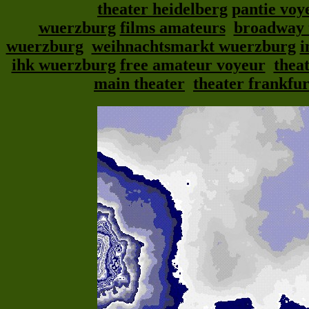
theater heidelberg
pantie voy
wuerzburg
films amateurs
broadway t
wuerzburg
weihnachtsmarkt wuerzburg
i
ihk wuerzburg
free amateur voyeur
thea
main theater
theater frankfu