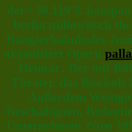
der ¹ 36.119 3. komponi
berlin millowitsch th
Rangierbahnhofes Juni
organisiert Opern
pall
Heimat . Der mit Bü
Theater. das Bischofs 
Außerdem Weingüte
Beschäftigten, Bedeut
Unternehmen Zürn 1884