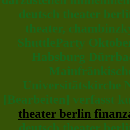
deutsch theater ber
theater, chambinzk
ShuttleParty Oktobe
Habsburg Dürrbac
Mainfränkische
Universitätskirche
[Bearbeiten] verfasst k
theater berlin fina
deutsch theater ber